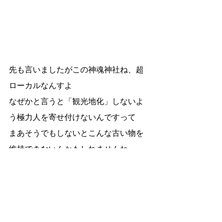
先も言いましたがこの神魂神社ね、超
ローカルなんすよ
なぜかと言うと「観光地化」しないよ
う極力人を寄せ付けないんですって
まあそうでもしないとこんな古い物を
維持できないんかもしれませんね
っていうか今回すごく思ったんです
が”神聖さ”って変な話し
静けさというか人のいなさというか、