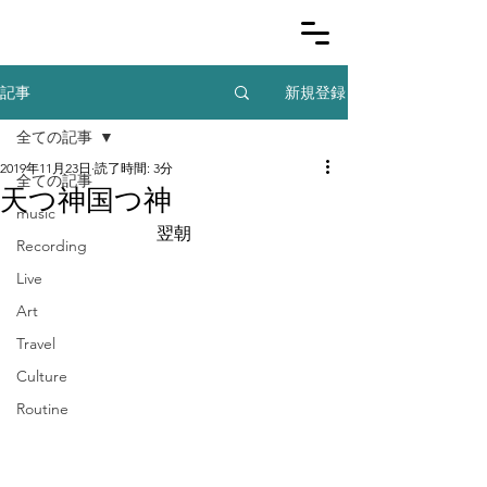
新規登録
記事
全ての記事
2019年11月23日
読了時間: 3分
全ての記事
天つ神国つ神
music
翌朝
Recording
Live
Art
Travel
Culture
Routine