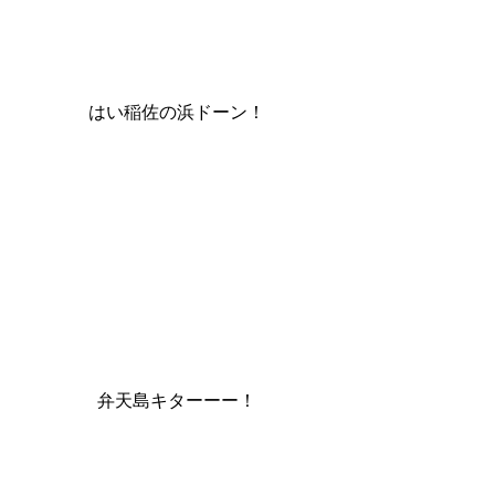
はい稲佐の浜ドーン！
弁天島キターーー！