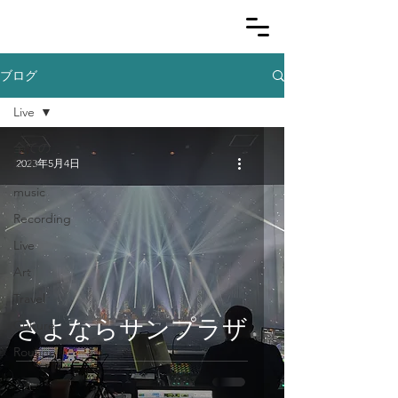
ブログ
Live
全ての
2023年5月4日
記事
music
Recording
Live
Art
Travel
さよならサンプラザ
Culture
Routine