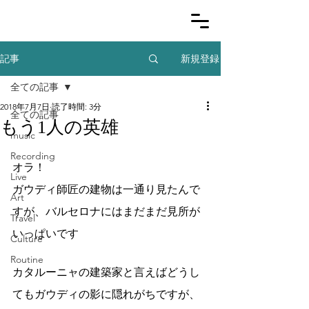
新規登録
記事
全ての記事
2018年7月7日
読了時間: 3分
全ての記事
もう1人の英雄
music
Recording
オラ！
Live
ガウディ師匠の建物は一通り見たんで
Art
すが、バルセロナにはまだまだ見所が
Travel
いっぱいです
Culture
Routine
カタルーニャの建築家と言えばどうし
てもガウディの影に隠れがちですが、