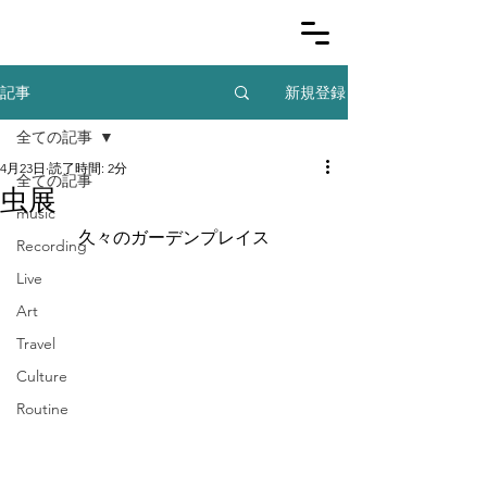
新規登録
記事
全ての記事
4月23日
読了時間: 2分
全ての記事
虫展
music
久々のガーデンプレイス
Recording
Live
Art
Travel
Culture
Routine