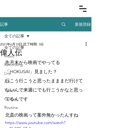
新規登録
記事
全ての記事
2021年6月19日
読了時間: 3分
全ての記事
偉人伝
music
先月末から映画でやってる
Recording
「HOKUSAI」見ました？
Live
行こう行こうと思ったまままだ行けて
Art
ないんで来週にでも行こうかなと思っ
Travel
Culture
てるんです
Routine
北斎の映画って案外無かったんすね
https://www.youtube.com/watch?