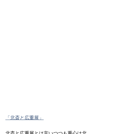
「北斎と広重展」
北斎と広重展とは言いつつも重心は北