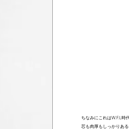
ちなみにこれはW.F.L時
芯も肉厚もしっかりある