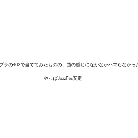
プラの402で当ててみたものの、曲の感じになかなかハマらなかっ
やっぱJazzFes安定