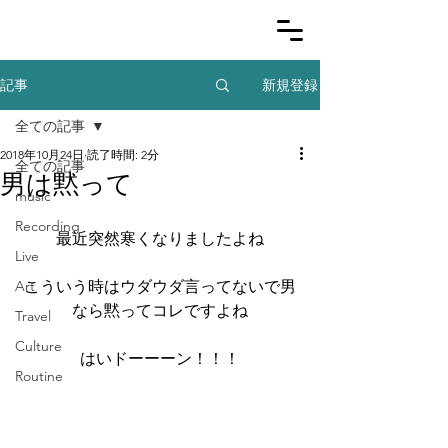
新規登録
記事
全ての記事
2018年10月24日
読了時間: 2分
全ての記事
男は黙って
music
Recording
最近突然寒くなりましたよね
Live
Art
こういう時はウダウダ言ってないで男
なら黙ってコレですよね
Travel
Culture
はいドーーーン！！！
Routine