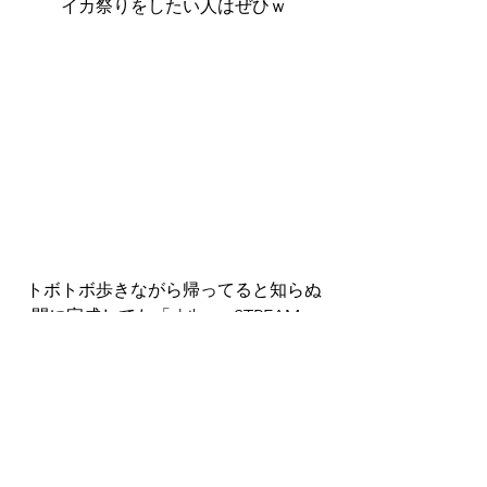
イカ祭りをしたい人はぜひｗ
トボトボ歩きながら帰ってると知らぬ
間に完成してた「shibuya STREAM」