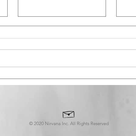
sun
アルバムの感想
© 2020 Nirvana Inc. All Rights Reserved