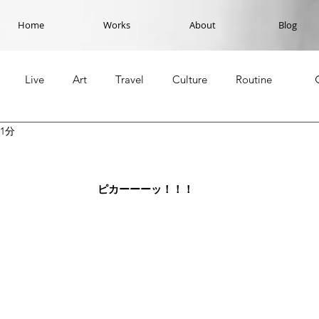
Home
Works
About
Blog
Live
Art
Travel
Culture
Routine
1分
ピカーーーッ！！！