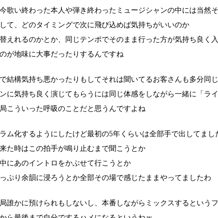
今歌い終わった本人や弾き終わったミュージシャンの中には当然
して、どのタイミングで次に飛び込めば気持ちがいいのか
替えれるのかとか、同じテンポでそのまま行った方が気持ち良く
のが地味に大事だったりするんですね
で結構気持ち悪かったりもしてそれは聞いてるお客さんも多分同
ンに気持ち良く演じてもらうには同じ体感をしながら一緒に「ラ
局こういった呼吸のことだと思うんですよね
ラム化するようにしたけど最初の5年くらいは全部手で出してまし
来た時はこの拍手が鳴り止むまで聞こうとか
中にあのイントロをかぶせて行こうとか
っぷり余韻に浸ろうとか全部その場で感じたままやってましたわ
局誰かに預けられもしないし、本番しながらミックスするという
から最後まで自分でするハメになるというねｗ