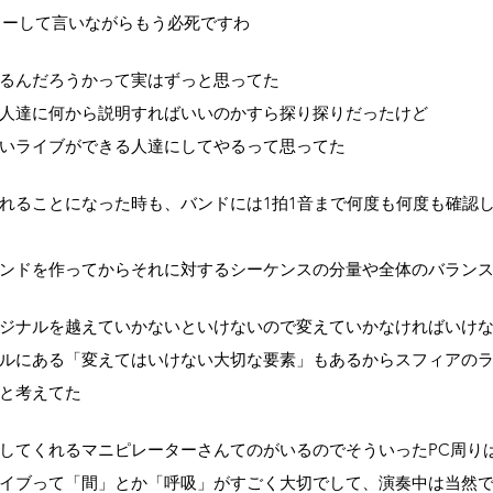
こーして言いながらもう必死ですわ
るんだろうかって実はずっと思ってた
人達に何から説明すればいいのかすら探り探りだったけど
いライブができる人達にしてやるって思ってた
れることになった時も、バンドには1拍1音まで何度も何度も確認
ンドを作ってからそれに対するシーケンスの分量や全体のバラン
ジナルを越えていかないといけないので変えていかなければいけ
ルにある「変えてはいけない大切な要素」もあるからスフィアの
と考えてた
してくれるマニピレーターさんてのがいるのでそういったPC周り
イブって「間」とか「呼吸」がすごく大切でして、演奏中は当然