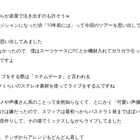
らか楽屋で泣き出すのも許そうｗ
ージシャンになった頃「10年前には」って今回のツアーを思い出し
々思い出してみました
なかったので、僕はスーツケースにPCとか機材入れてガラガラ引
ですよ
イブをする際は「ステムデータ」と言われる
クくらいのステレオ素材を使ってライブをするんですね
メや声優さん系のことって全然知らなくて、とにかく「可愛い声
けは嫌だったので、スフィアは最初っからバスドラ１発までほぼ
音作りして、その場でミックスしながらライブしてました
、テンポからアレンジもどんどん直して