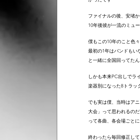
ファイナルの後、安堵か
10年後彼が一流のミュ
僕もこの10年のこと色
最初の1年はバンドもい
と一緒に全国回ってたん
しかも本来PC出しでラ
楽器別になった8トラッ
でも実は僕、当時はアニ
大会」って思われるのだ
って各曲、各会場ごとに
終わったら毎回修正して