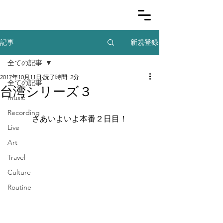
新規登録
記事
全ての記事
2017年10月11日
読了時間: 2分
全ての記事
台湾シリーズ３
music
Recording
さあいよいよ本番２日目！
Live
Art
Travel
Culture
Routine