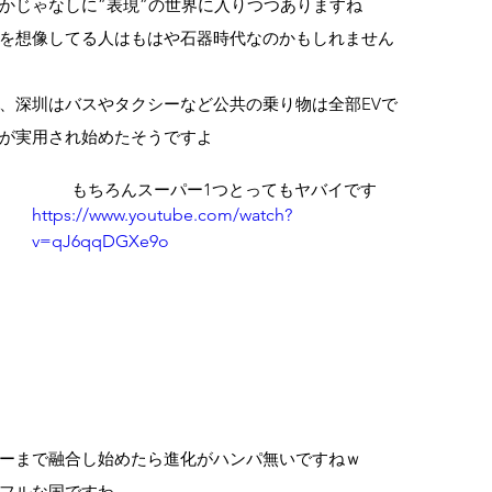
かじゃなしに”表現”の世界に入りつつありますね
を想像してる人はもはや石器時代なのかもしれません
、深圳はバスやタクシーなど公共の乗り物は全部EVで
が実用され始めたそうですよ
もちろんスーパー1つとってもヤバイです
https://www.youtube.com/watch?
v=qJ6qqDGXe9o
ーまで融合し始めたら進化がハンパ無いですねｗ
フルな国ですわ