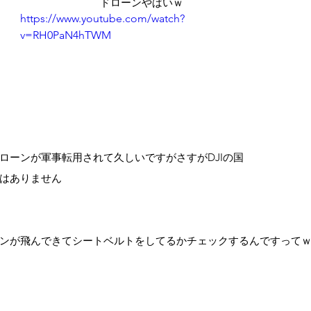
ドローンやばいｗ
https://www.youtube.com/watch?
v=RH0PaN4hTWM
ローンが軍事転用されて久しいですがさすがDJIの国
はありません
ンが飛んできてシートベルトをしてるかチェックするんですって