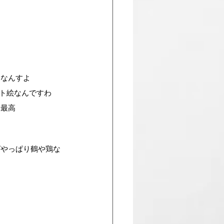
目なんすよ
ット絵なんですわ
冲最高
ばやっぱり鶴や鶏な