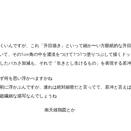
くいんですが、これ「升目描き」といって細か〜い方眼紙的な升
引いて、その1cm角の中を濃淡をつけて1つ1つ塗りつぶして描くド
したバカさ加減も、それで「生きとし生けるもの」を表現する若
ず何を思い浮かべますかね
初に浮かぶんですが、連れは絶対細密だと言ってて、若冲と言え
超繊細な描写なんでしょうね
南天雄鶏図とか