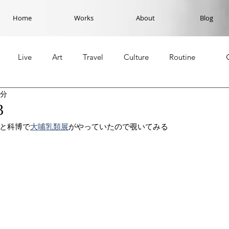
Home
Works
About
Blog
Live
Art
Travel
Culture
Routine
2分
3
と科博で
大哺乳類展
がやっていたので覗いてみる