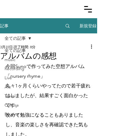
新規登録
記事
全ての記事
3月22日
読了時間: 8分
全ての記事
アルバムの感想
music
今回Sunoで作ってみた空想アルバム
Recording
「nursery rhyme」
Live
丸々1ヶ月くらいやってたので若干疲れ
Art
はしましたが、結果すごく面白かった
Travel
Culture
です。
Routine
改めて勉強になることもありました
し、音楽の楽しさを再確認できた気も
しました。