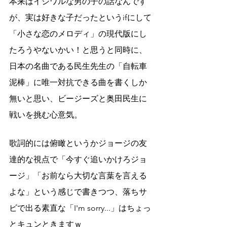
本来はイジワルな男の子の話なんです
が、実は好きな子だったというifにして
「小さな恋のメロディ」の現代版にし
たろうやないかい！と思うと同時に、
日本の名曲である民生先生の「自転車
泥棒」に唯一対抗できる曲を書くしか
無いと思い、ビージーズと奥田民生に
戦いを挑む心意気。
歌詞的には俯瞰というかジョージの友
達的な視点で「今すぐ追いかけろジョ
ージ」「お前なら大切な言葉を言える
よな」という感じで書きつつ、落ちサ
ビで出る素直な「I'm sorry...」はちょっ
とキュンときますｗ