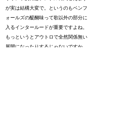
が実は結構大変で。というのもベンフ
ォールズの醍醐味って歌以外の部分に
入るインタールードが重要ですよね。
もっというとアウトロで全然関係無い
展開になったりするじゃないですか。
それが思ったより大変でなかなか思っ
たインターやアウトロにならないんで
すよね、、
なので最後のアウトロがバチッと決ま
った時は普通に「Yeah~!!」って声出ま
したねｗ
余談なんですがリイントロの頭打ちあ
りますよね（タンタンタドタド）