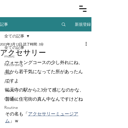
新規登録
記事
全ての記事
2023年3月13日
読了時間: 3分
全ての記事
アクセサリー
music
ウォーキングコースの少し外れにね、
Recording
前から若干気になってた所があったん
Live
ですよ
Art
祐天寺の駅から2,3分て感じなのかな、
Travel
Culture
普通に住宅街の真ん中なんですけどね
Routine
その名も「
アクセサリーミュージア
ム
」ｗ